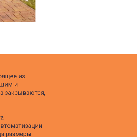
оящее из
ющим и
та закрываются,
та
автоматизации
да размеры