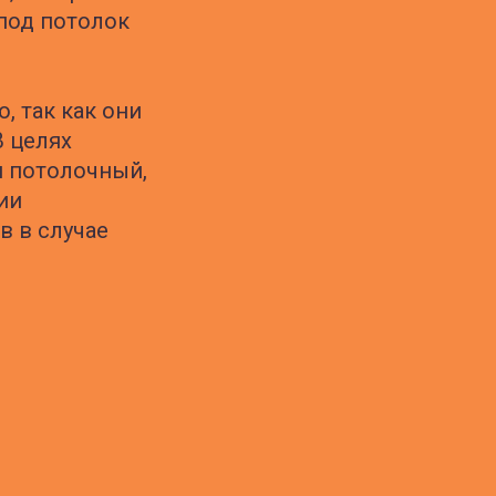
под потолок
, так как они
 целях
я потолочный,
ии
в в случае