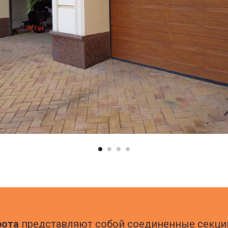
рота
представляют собой соединенные секци