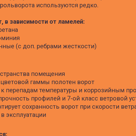
рольворота используются редко.
, в зависимости от ламелей:
ретана
люминия
нные (с доп. ребрами жесткости)
странства помещения
 цветовой гаммы полотен ворот
 к перепадам температуры и коррозийным пр
рочность профилей и 7-ой класс ветровой ус
тирует сохранность ворот при скорости ветра
 в эксплуатации
ся: