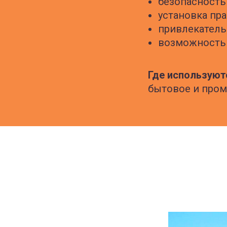
безопасность
установка пр
привлекател
возможность 
Где используют
бытовое и про