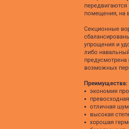
передвигаются 
помещения, на 
Секционные вор
сбалансирован
упрощения и уд
либо навальный
предусмотрена 
возможных пере
Преимущества:
экономия про
превосходная
отличная шу
высокая степ
хорошая герм