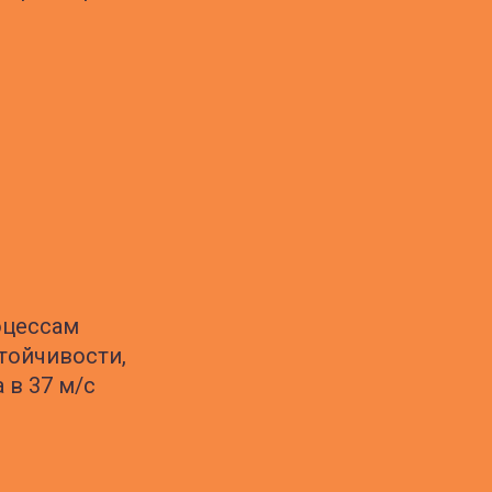
оцессам
тойчивости,
 в 37 м/с