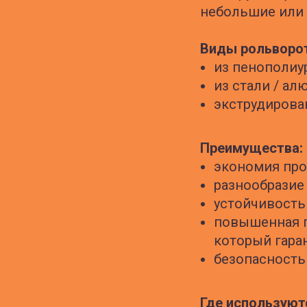
небольшие или 
Виды рольворот
из пенополиу
из стали / а
экструдирова
Преимущества:
экономия про
разнообразие
устойчивость
повышенная п
который гаран
безопасность
Где используют