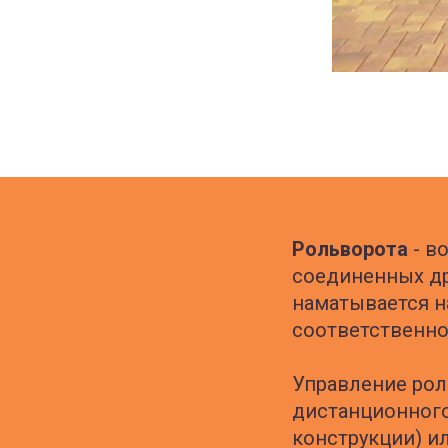
Рольворота
- в
соединенных др
наматывается н
соответственно
Управление рол
дистанционного
конструкции) и